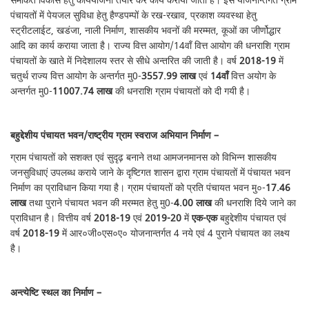
समेकित विकास हेतु कार्ययोजना तैयार कर कार्य कराया जाता है। इस योजनान्तर्गत ग्राम
पंचायतों में पेयजल सुविधा हेतु हैण्डपम्पों के रख-रखाव, प्रकाश व्यवस्था हेतु
स्ट्रीटलाईट, खडंजा, नाली निर्माण, शासकीय भवनों की मरम्मत, कूओं का जीर्णोद्धार
आदि का कार्य कराया जाता है। राज्य वित्त आयोग/14वाँ वित्त आयोग की धनराशि ग्राम
पंचायतों के खाते में निदेशालय स्तर से सीधे अन्तरित की जाती है। वर्ष
2018-19
में
चतुर्थ राज्य वित्त आयोग के अन्तर्गत मु0-
3557.99 लाख
एवं
14वाँ
वित्त अयोग के
अन्तर्गत मु0-
11007.74 लाख
की धनराशि ग्राम पंचायतों को दी गयी है।
बहुद्देशीय पंचायत भवन/राष्ट्रीय ग्राम स्वराज अभियान निर्माण –
ग्राम पंचायतों को सशक्त एवं सुदृढ़ बनाने तथा आमजनमानस को विभिन्न शासकीय
जनसुविधाएं उपलब्ध कराये जाने के दृष्टिगत शासन द्वारा ग्राम पंचायतों में पंचायत भवन
निर्माण का प्राविधान किया गया है। ग्राम पंचायतों को प्रति पंचायत भवन मु०-
17.46
लाख
तथा पुराने पंचायत भवन की मरम्मत हेतु मु0-
4.00 लाख
की धनराशि दिये जाने का
प्राविधान है। वित्तीय वर्ष
2018-19
एवं
2019-20
में
एक-एक
बहुद्देशीय पंचायत एवं
वर्ष
2018-19
में आर०जी०एस०ए० योजनान्तर्गत 4 नये एवं 4 पुराने पंचायत का लक्ष्य
है।
अन्त्येष्टि स्थल का निर्माण –